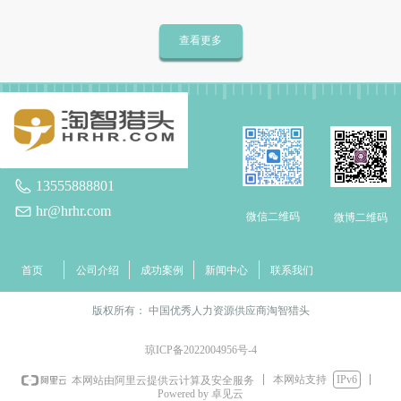
上海地毯厂
凯捷（Capgemini）
查看更多
威马机械
维茜艺蒙（VC）
蒂森克虏伯富奥
沈阳名华模塑
汉华重型
格致汽车
贺利氏等等
13555888801
hr@hrhr.com
微信二维码
微博二维码
首页
公司介绍
成功案例
新闻中心
联系我们
版权所有：
中国优秀人力资源供应商淘智猎头
琼ICP备2022004956号-4
本网站支持
IPv6
本网站由阿里云提供云计算及安全服务
Powered by 卓见云